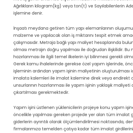
Ağırlıkların kilogram(kg) veya ton(t) ve Sayılabilenlerin
işlemine denir.
İnşaatı meydana getiren tüm yapı elemanlarının oluşumun
malzeme ve yapılacak olan iş miktarını tespit etmek ama
çalışmasıdır. Metraja bağlı yapı maliyet hesaplarında bul
olması metrajın doğru yapılması ile doğrudan ilişkilidir. Bu
hazırlanması ile ilgili temel ilkelerin iyi bilinmesi gerekli olm
Gerek kamu ihalelerinde gerekse özel yapım işlerinde, önce
işleminin ardından yapım işinin maliyetinin oluşturulması i
imalata kalemleri ile imalat kalemine direk veya endirekt o
unsurlarının hazırlanması ile yapım işinin yaklaşık maliyeti d
çıkartılması gerekmektedir.
Yapım işini üstlenen yüklenicilerin projeye konu yapım iş
öncelikle yapılması gereken projede yer alan tüm imalat gi
giderlerin ayrıntılı olarak ölçümlendirilmesi noktasında, dene
firmalarımıza temelden çatıya kadar tüm imalat girdilerini