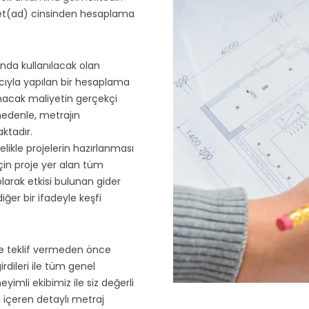
 Adet(ad) cinsinden hesaplama
da kullanılacak olan
cıyla yapılan bir hesaplama
unacak maliyetin gerçekçi
 nedenle, metrajın
aktadır.
likle projelerin hazırlanması
çin proje yer alan tüm
larak etkisi bulunan gider
iğer bir ifadeyle keşfi
ine teklif vermeden önce
rdileri ile tüm genel
yimli ekibimiz ile siz değerli
 içeren detaylı metraj