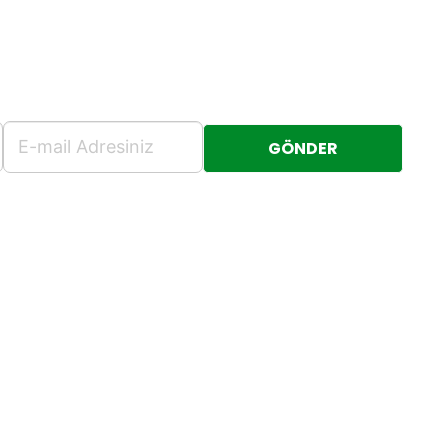
GÖNDER
Sağlık Mah. Marmara Sok. No:
16/16 Taner Apt. Kat:4 Çankaya,
ırlanması
Ankara, TR
sı