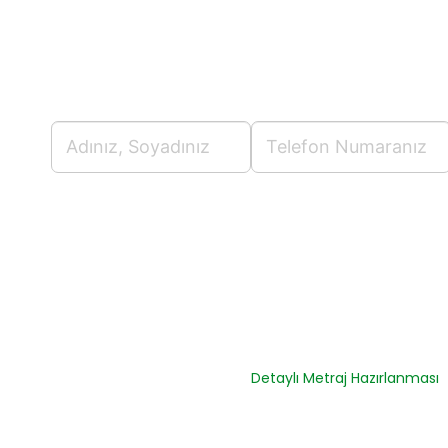
Detaylı Metraj Hazırlanması
a
Yaklaşık Maliyet ve Keşif Haz
Mukayeseli Keşif Hazırlanma