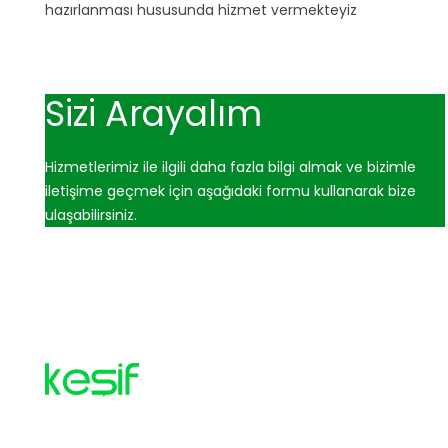
hazırlanması hususunda hizmet vermekteyiz
Sizi Arayalım
Hizmetlerimiz ile ilgili daha fazla bilgi almak ve bizimle
iletişime geçmek için aşağıdaki formu kullanarak bize
ulaşabilirsiniz.
Anasayfa
Hakkımızd
Gizlilik